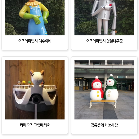
오즈의마법사 허수아비
오즈의마법사 양철나무꾼
카페오즈 고잉메리호
강릉휴게소 눈사람