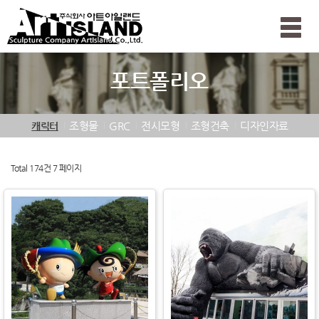
Toggle
naviga
포트폴리오
조형물
GRC
전시모형
조형건축
디자인자료
캐릭터
Total 174건
7 페이지