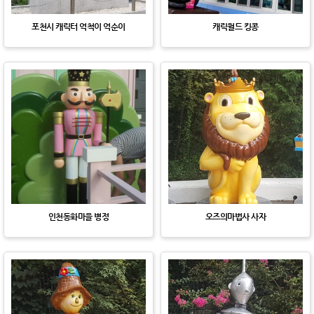
포천시 캐릭터 억척이 억순이
캐릭월드 킹콩
인천동화마을 병정
오즈의마법사 사자