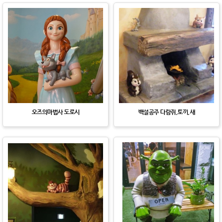
오즈의마법사 도로시
백설공주 다람쥐,토끼,새