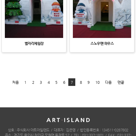
별자리체험장
스노우맨 하우스
처음
1
2
3
4
5
6
7
8
9
10
다음
맨끝
상호 : 주식회사 아트아일랜드 / 대표자 : 김은영 / 법인등록번호 : 134511-0287802
주소 : 경기도 용인시 처인구 모현면 독점로 57 / TEL : 031-337-1801 / FAX : 031-337-