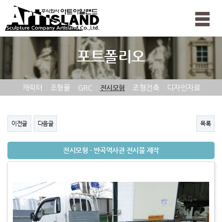
Toggle
naviga
포트폴리오
캐릭터
조형물
GRC
조형건축
디자인자료
전시모형
이전글
다음글
목록
전시모형 - 반곡역사관 전시물 제작